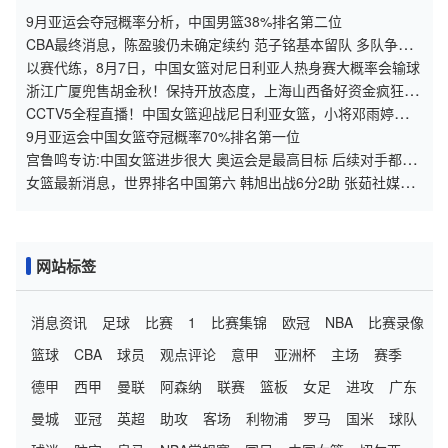
9月亚运会夺冠概率分析，中国男篮38%排名第二位
CBA最终消息，陈盈骏仍未确定续约 范子铭基本留队 多队争抢
胡金秋
以赛代练，8月7日，中国女篮对尼日利亚人热身赛大概率会输球
浙江广厦兜售胡金秋！保持开放态度，上海山西备好资金疯狂抢
人
CCTV5全程直播！中国女篮迎战尼日利亚女篮，小将邓雨婷的赛
场表现格外令人期待
9月亚运会中国女篮夺冠概率70%排名第一位
宫鲁鸣专访:中国女篮进步很大 奥运会是最高目标 后续对手都是
强队
女篮最新消息，世界排名中国第六 韩旭出战6分2助 张茹社媒晒
照！
网站标签
消息资讯
足球
比赛
1
比赛集锦
欧冠
NBA
比赛录像
篮球
CBA
球员
观点评论
意甲
亚洲杯
主场
赛季
德甲
西甲
曼联
阿森纳
联赛
篮板
女足
进攻
广东
曼城
亚冠
英超
助攻
客场
利物浦
罗马
国米
球队