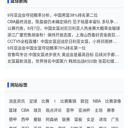
篮球新闻
9月亚运会夺冠概率分析，中国男篮38%排名第二位
CBA最终消息，陈盈骏仍未确定续约 范子铭基本留队 多队争抢
胡金秋
以赛代练，8月7日，中国女篮对尼日利亚人热身赛大概率会输球
浙江广厦兜售胡金秋！保持开放态度，上海山西备好资金疯狂抢
人
CCTV5全程直播！中国女篮迎战尼日利亚女篮，小将邓雨婷的赛
场表现格外令人期待
9月亚运会中国女篮夺冠概率70%排名第一位
宫鲁鸣专访:中国女篮进步很大 奥运会是最高目标 后续对手都是
强队
女篮最新消息，世界排名中国第六 韩旭出战6分2助 张茹社媒晒
照！
网站标签
消息资讯
足球
比赛
1
比赛集锦
欧冠
NBA
比赛录像
篮球
CBA
球员
观点评论
意甲
亚洲杯
主场
赛季
德甲
西甲
曼联
阿森纳
联赛
篮板
女足
进攻
广东