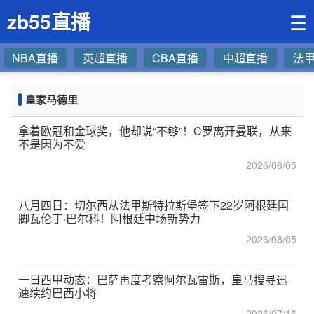
zb55直播
☰
NBA直播
英超直播
CBA直播
中超直播
法
皇家马德里
拿着欧冠和金球奖，他却说“不够”！C罗离开曼联，从来
不是因为不爱
2026/08/05
八月四日：切尔西从法甲斯特拉斯堡签下22岁阿根廷国
脚瓦伦丁·巴尔科！阿根廷中场新势力
2026/08/05
一日西甲动态：巴萨再度考察阿尔瓦雷斯，皇马搜寻迅
速续约巴西小将
2026/07/16