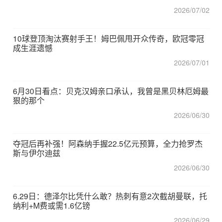
2026/07/02
10球登顶淘汰赛射手王！姆巴佩甩开众传奇，欧冠零冠
成生涯遗憾
2026/07/01
6月30日看点：贝克汉姆亲口承认，我曾是黑贝林厄姆最
狠的那个
2026/06/30
夺冠后再补强！阿森纳手握22.5亿元预算，全力抢罗杰
斯与伊尔迪兹
2026/06/30
6.29日：德泽尔比凭什么敢？热刺有意2次截胡曼联，托
纳利+M费或需1.6亿镑
2026/06/29