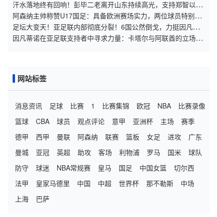
锋线！
汗水落地终有回响！彭毕二老离开山东持续高光，支持郑智以教
练身份征战亚冠
阿森纳主帅称赞U17国足：具备欧洲赛场实力，两位球员特别突
出
足坛大变天！亚足联内部彻底分裂！6国公然倒戈，力挺因凡蒂
诺连任
因凡蒂诺在亚足联支持者中寻求力量：卡塔尔与阿联酋的立场引
发关注
网站标签
消息资讯
足球
比赛
1
比赛集锦
欧冠
NBA
比赛录像
篮球
CBA
球员
观点评论
意甲
亚洲杯
主场
赛季
德甲
西甲
曼联
阿森纳
联赛
篮板
女足
进攻
广东
曼城
亚冠
英超
助攻
客场
利物浦
罗马
国米
球队
防守
球迷
NBA常规赛
皇马
国足
中国女篮
切尔西
法甲
皇家马德里
中国
中超
世界杯
那不勒斯
中场
上海
巴萨