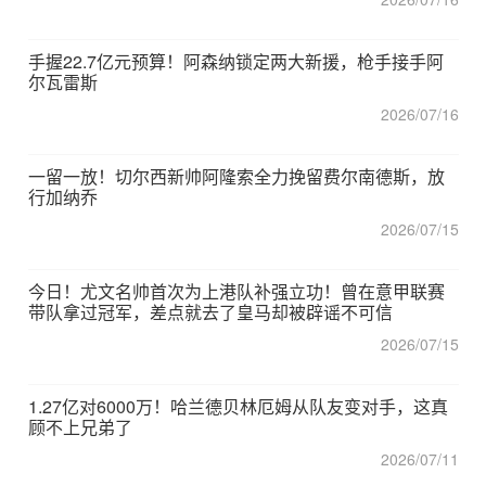
手握22.7亿元预算！阿森纳锁定两大新援，枪手接手阿
尔瓦雷斯
2026/07/16
一留一放！切尔西新帅阿隆索全力挽留费尔南德斯，放
行加纳乔
2026/07/15
今日！尤文名帅首次为上港队补强立功！曾在意甲联赛
带队拿过冠军，差点就去了皇马却被辟谣不可信
2026/07/15
1.27亿对6000万！哈兰德贝林厄姆从队友变对手，这真
顾不上兄弟了
2026/07/11