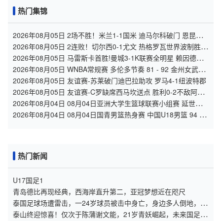
热门集锦
2026年08月05日 2场不胜！米兰1-1国米 迪马尔科破门 恩昆库
造点+点射拉莫斯登场
2026年08月05日 2连败！切尔西0-1尤文 热格罗瓦世界波制胜穆
德里克时隔614天复出
2026年08月05日 马雷斯卡首胜!曼城3-1K联赛全明星 赖因德斯
努里破门塞梅尼奥助攻
2026年08月05日 WNBA常规赛 多伦多节奏 81 - 92 金州女武神
全场集锦
2026年08月05日 友谊赛-苏莱破门迪巴拉助攻 罗马4-1纽波特郡
2026年08月05日 友谊赛-C罗缺席西马坎送点 胜利0-2不敌阿尔
梅里亚
2026年08月04日 08月04日亚洲大学生篮球联赛小组赛 延世大
学 82 - 83 北京大学 集锦
2026年08月04日 08月04日国青男篮热身赛 中国U18男篮 94 -
85 加拿大大卫·安篮球学院 集锦
热门新闻
U17国足1
青岛德比再现经典，西海岸直升第二，亚冠梦想近在咫尺
泰国足球场遭雷击，一24岁球员被击中身亡，身边多人倒地，至
少9人受伤，警方介入调查
泰山终迎惊喜！仅次于陈蒲谢文能，21岁青妖崛起，未来国足新